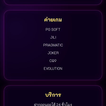
ค่ายเกม
PG SOFT
JILI
PRAGMATIC
JOKER
CQ9
EVOLUTION
บริการ
ฝากถอนออโต้ 24 ชั่วโมง