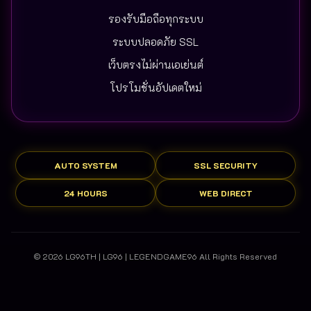
รองรับมือถือทุกระบบ
ระบบปลอดภัย SSL
เว็บตรงไม่ผ่านเอเย่นต์
โปรโมชั่นอัปเดตใหม่
AUTO SYSTEM
SSL SECURITY
24 HOURS
WEB DIRECT
© 2026 LG96TH | LG96 | LEGENDGAME96 All Rights Reserved