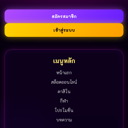
สมัครสมาชิก
เข้าสู่ระบบ
เมนูหลัก
หน้าแรก
สล็อตออนไลน์
คาสิโน
กีฬา
โปรโมชั่น
บทความ