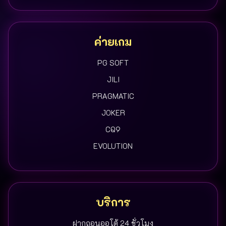
ค่ายเกม
PG SOFT
JILI
PRAGMATIC
JOKER
CQ9
EVOLUTION
บริการ
ฝากถอนออโต้ 24 ชั่วโมง