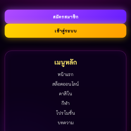
สมัครสมาชิก
เข้าสู่ระบบ
เมนูหลัก
หน้าแรก
สล็อตออนไลน์
คาสิโน
กีฬา
โปรโมชั่น
บทความ