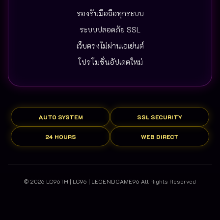
รองรับมือถือทุกระบบ
ระบบปลอดภัย SSL
เว็บตรงไม่ผ่านเอเย่นต์
โปรโมชั่นอัปเดตใหม่
AUTO SYSTEM
SSL SECURITY
24 HOURS
WEB DIRECT
© 2026 LG96TH | LG96 | LEGENDGAME96 All Rights Reserved