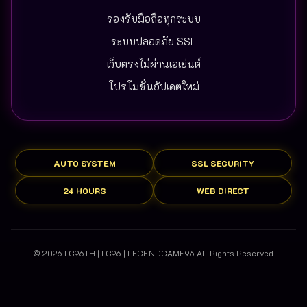
รองรับมือถือทุกระบบ
ระบบปลอดภัย SSL
เว็บตรงไม่ผ่านเอเย่นต์
โปรโมชั่นอัปเดตใหม่
AUTO SYSTEM
SSL SECURITY
24 HOURS
WEB DIRECT
© 2026 LG96TH | LG96 | LEGENDGAME96 All Rights Reserved