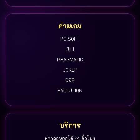
ค่ายเกม
PG SOFT
JILI
PRAGMATIC
JOKER
CQ9
EVOLUTION
บริการ
ฝากถอนออโต้ 24 ชั่วโมง