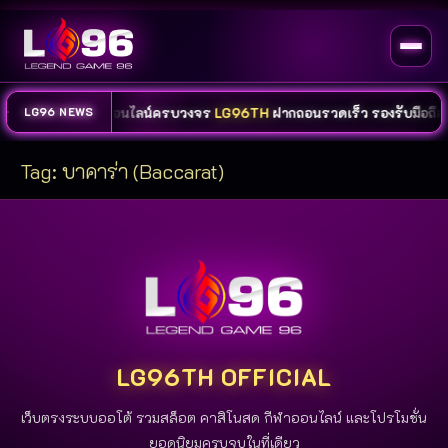
คาสิโน และกีฬาออนไลน์ครบวงจร
LG96TH
ฝากถอนรวดเร็ว รองรับมือถือทุ
LG96 NEWS
Tag:
บาคาร่า (Baccarat)
LG96TH OFFICIAL
เว็บตรงระบบออโต้ รวมสล็อต คาสิโนสด กีฬาออนไลน์ และโปรโมชั่น
ยอดนิยมครบจบในที่เดียว