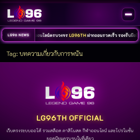
์ คาสิโน และกีฬาออนไลน์ครบวงจร
LG96TH
ฝากถอนรวดเร็ว รองรับมือถือท
LG96 NEWS
Tag:
บทความเกี่ยวกับการพนัน
LG96TH OFFICIAL
เว็บตรงระบบออโต้ รวมสล็อต คาสิโนสด กีฬาออนไลน์ และโปรโมชั่น
ยอดนิยมครบจบในที่เดียว