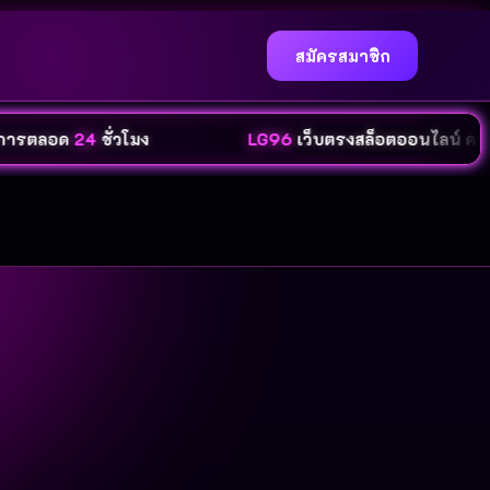
สมัครสมาชิก
รตลอด
24
ชั่วโมง
LG96
เว็บตรงสล็อตออนไลน์ คาสิโ