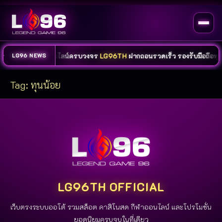
าสิโน และกีฬาออนไลน์ครบวงจร
LG96TH
ฝากถอนรวดเร็ว รองรับมือถือทุกร
LG96 NEWS
Tag:
ทุนน้อย
LG96TH OFFICIAL
เว็บตรงระบบออโต้ รวมสล็อต คาสิโนสด กีฬาออนไลน์ และโปรโมชั่น
ยอดนิยมครบจบในที่เดียว