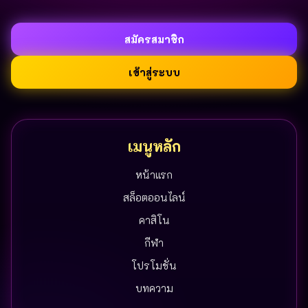
สมัครสมาชิก
เข้าสู่ระบบ
เมนูหลัก
หน้าแรก
สล็อตออนไลน์
คาสิโน
กีฬา
โปรโมชั่น
บทความ