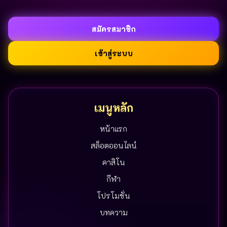
สมัครสมาชิก
เข้าสู่ระบบ
เมนูหลัก
หน้าแรก
สล็อตออนไลน์
คาสิโน
กีฬา
โปรโมชั่น
บทความ