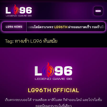
น์ คาสิโน และกีฬาออนไลน์ครบวงจร
LG96TH
ฝากถอนรวดเร็ว รองรับมือถือ
LG96 NEWS
Tag:
ทางเข้า LG96 ทันสมัย
LG96TH OFFICIAL
เว็บตรงระบบออโต้ รวมสล็อต คาสิโนสด กีฬาออนไลน์ และโปรโมชั่น
ยอดนิยมครบจบในที่เดียว