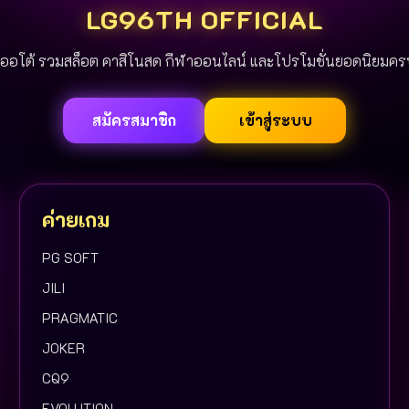
LG96TH OFFICIAL
ออโต้ รวมสล็อต คาสิโนสด กีฬาออนไลน์ และโปรโมชั่นยอดนิยมครบ
สมัครสมาชิก
เข้าสู่ระบบ
ค่ายเกม
PG SOFT
JILI
PRAGMATIC
JOKER
CQ9
EVOLUTION