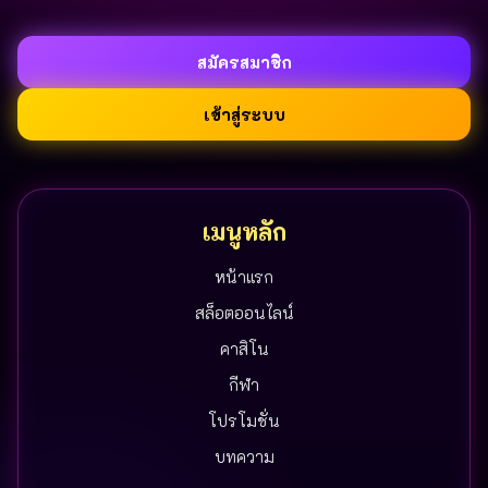
สมัครสมาชิก
เข้าสู่ระบบ
เมนูหลัก
หน้าแรก
สล็อตออนไลน์
คาสิโน
กีฬา
โปรโมชั่น
บทความ