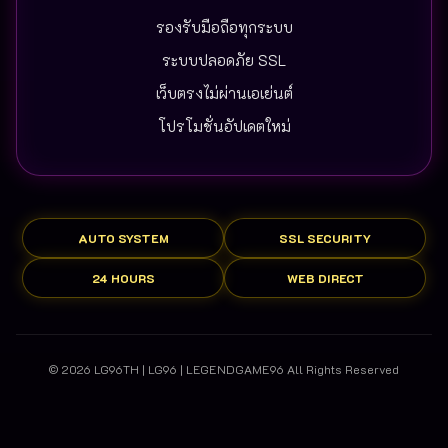
รองรับมือถือทุกระบบ
ระบบปลอดภัย SSL
เว็บตรงไม่ผ่านเอเย่นต์
โปรโมชั่นอัปเดตใหม่
AUTO SYSTEM
SSL SECURITY
24 HOURS
WEB DIRECT
© 2026 LG96TH | LG96 | LEGENDGAME96 All Rights Reserved