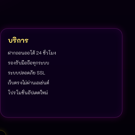
บริการ
ฝากถอนออโต้ 24 ชั่วโมง
รองรับมือถือทุกระบบ
ระบบปลอดภัย SSL
เว็บตรงไม่ผ่านเอเย่นต์
โปรโมชั่นอัปเดตใหม่