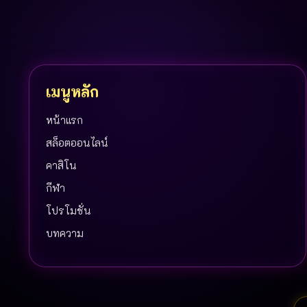
เมนูหลัก
หน้าแรก
สล็อตออนไลน์
คาสิโน
กีฬา
โปรโมชั่น
บทความ