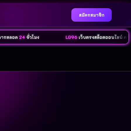
สมัครสมาชิก
รตลอด
24
ชั่วโมง
LG96
เว็บตรงสล็อตออนไลน์ คาสิโ