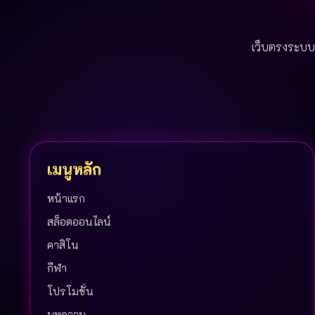
เว็บตรงระบบ
เมนูหลัก
หน้าแรก
สล็อตออนไลน์
คาสิโน
กีฬา
โปรโมชั่น
บทความ