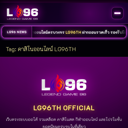
น์ คาสิโน และกีฬาออนไลน์ครบวงจร
LG96TH
ฝากถอนรวดเร็ว รองรับมือถือ
LG96 NEWS
Tag:
คาสิโนออนไลน์ LG96TH
LG96TH OFFICIAL
เว็บตรงระบบออโต้ รวมสล็อต คาสิโนสด กีฬาออนไลน์ และโปรโมชั่น
ยอดนิยมครบจบในที่เดียว