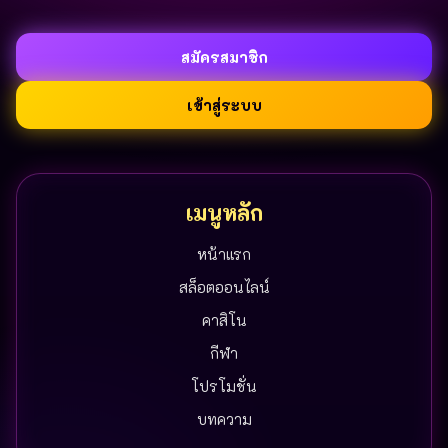
สมัครสมาชิก
เข้าสู่ระบบ
เมนูหลัก
หน้าแรก
สล็อตออนไลน์
คาสิโน
กีฬา
โปรโมชั่น
บทความ