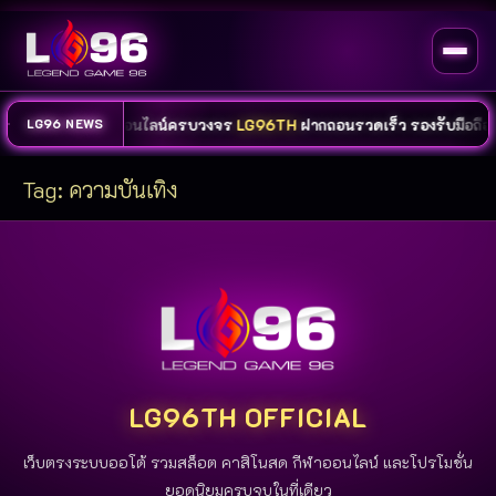
คาสิโน และกีฬาออนไลน์ครบวงจร
LG96TH
ฝากถอนรวดเร็ว รองรับมือถือทุ
LG96 NEWS
Tag:
ความบันเทิง
LG96TH OFFICIAL
เว็บตรงระบบออโต้ รวมสล็อต คาสิโนสด กีฬาออนไลน์ และโปรโมชั่น
ยอดนิยมครบจบในที่เดียว