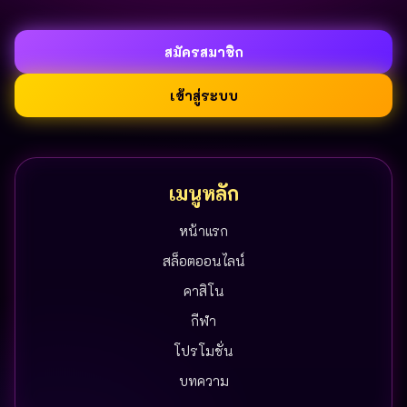
สมัครสมาชิก
เข้าสู่ระบบ
เมนูหลัก
หน้าแรก
สล็อตออนไลน์
คาสิโน
กีฬา
โปรโมชั่น
บทความ