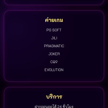
ค่ายเกม
PG SOFT
JILI
PRAGMATIC
JOKER
CQ9
EVOLUTION
บริการ
ฝากถอนออโต้ 24 ชั่วโมง