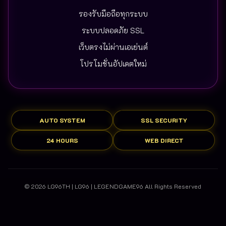
รองรับมือถือทุกระบบ
ระบบปลอดภัย SSL
เว็บตรงไม่ผ่านเอเย่นต์
โปรโมชั่นอัปเดตใหม่
AUTO SYSTEM
SSL SECURITY
24 HOURS
WEB DIRECT
© 2026 LG96TH | LG96 | LEGENDGAME96 All Rights Reserved