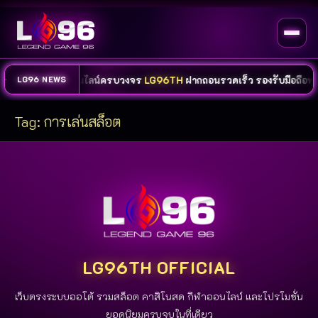
าสิโน และกีฬาออนไลน์ครบวงจร
LG96TH
ฝากถอนรวดเร็ว รองรับมือถือทุกร
LG96 NEWS
Tag:
การเล่นสล็อต
LG96TH OFFICIAL
เว็บตรงระบบออโต้ รวมสล็อต คาสิโนสด กีฬาออนไลน์ และโปรโมชั่น
ยอดนิยมครบจบในที่เดียว