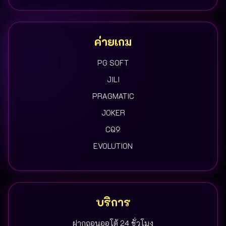
ค่ายเกม
PG SOFT
JILI
PRAGMATIC
JOKER
CQ9
EVOLUTION
บริการ
ฝากถอนออโต้ 24 ชั่วโมง