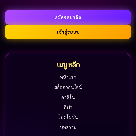
สมัครสมาชิก
เข้าสู่ระบบ
เมนูหลัก
หน้าแรก
สล็อตออนไลน์
คาสิโน
กีฬา
โปรโมชั่น
บทความ