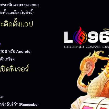
จะช่วยเพิ่มความสะดวกและ
ตั้งและล็อกอินดังนี้:
ละติดตั้งแอป
)
(
iOS
หรือ
Android
)
ัวเครื่อง
เปิดฟีเจอร์
นด
ดจำฉันไว้” (Remember