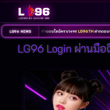
์ คาสิโน และกีฬาออนไลน์ครบวงจร
LG96TH
ฝากถอนรวดเร็ว รอง
LG96 NEWS
LG96 Login ผ่านมือ