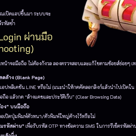
อคุณเปิดแอปขึ้นมา ระบบจะ
์รหัสซ้ำ
Login ผ่านมือ
shooting)
าจอมือถือ ไม่ต้องกังวล ลองตรวจสอบและแก้ไขตามช้อยส์ย่อยๆ เหล่า
หลดค้าง (Blank Page)
อปพลิเคชัน LINE หรือไม่ (แนะนำให้กดคัดลอกลิงก์แล้วนำไปเปิดใน 
มือถือ แล้วกด “ล้างแคชและประวัติเว็บ” (Clear Browsing Data)
ต้อง” บนมือถือ
เปิดปุ่มพิมพ์ตัวหนา/ตัวพิมพ์ใหญ่ค้างไว้หรือไม่
ืมรหัสผ่าน”
เพื่อรับรหัส OTP ทางข้อความ SMS ในการรีเซ็ตรหัสผ่า
มแล้วนิ่ง