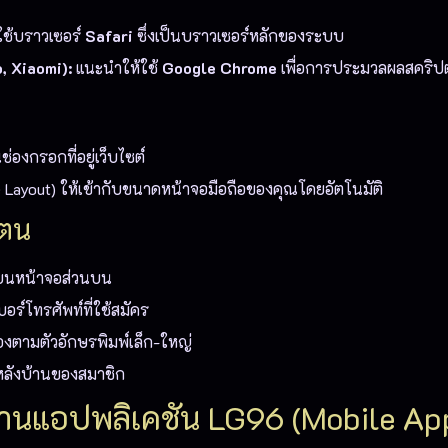
ช้บราวเซอร์
Safari
ซึ่งเป็นบราวเซอร์หลักของระบบ
, Xiaomi):
แนะนำให้ใช้
Google Chrome
เพื่อการประมวลผลสคริปต์ท
องกรอกที่อยู่เว็บไซต์
ayout) ให้เข้ากับขนาดหน้าจอมือถือของคุณโดยอัตโนมัติ
วตน
ู่บนหน้าจอส่วนบน
บอร์โทรศัพท์ที่ใช้สมัคร
องตามตัวอักษรพิมพ์เล็ก-ใหญ่
บหลังบ้านของสมาชิก
ผ่านแอปพลิเคชัน LG96 (Mobile Ap