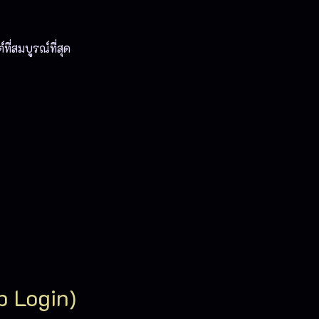
ี่สมบูรณ์ที่สุด
p Login)