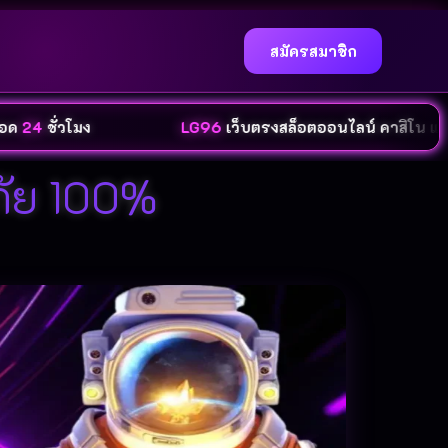
สมัครสมาชิก
มง
LG96
เว็บตรงสล็อตออนไลน์ คาสิโน และกีฬาออ
ภัย 100%