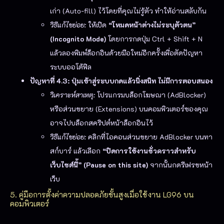
เก่า (Auto-fill) ไว้โดยที่คุณไม่รู้ตัว ทำให้อ่านสลับกัน
วิธีแก้ไขย่อย:
ให้เปิด
“โหมดหน้าต่างไม่ระบุตัวตน”
(Incognito Mode)
โดยการกดปุ่ม
Ctrl + Shift + N
แล้วลองพิมพ์ล็อกอินด้วยมือใหม่อีกครั้งเพื่อตัดปัญหา
ระบบออโต้ฟิล
ปัญหาที่ 4.3: ปุ่มเข้าสู่ระบบกดแล้วนิ่งสนิท ไม่มีการตอบสนอง
วิเคราะห์สาเหตุ:
โปรแกรมบล็อกโฆษณา (AdBlocker)
หรือส่วนขยาย (Extensions) บนคอมพิวเตอร์ของคุณ
อาจไปบล็อกสคริปต์หน้าล็อกอินไว้
วิธีแก้ไขย่อย:
คลิกที่ไอคอนส่วนขยาย AdBlocker บนทา
สก์บาร์ แล้วเลือก
“ปิดการใช้งานชั่วคราวสำหรับ
เว็บไซต์นี้” (Pause on this site)
จากนั้นกดรีเฟรชหน้า
เว็บ
5. คู่มือการตั้งค่าความปลอดภัยขั้นสูงเมื่อใช้งาน LG96 บน
คอมพิวเตอร์