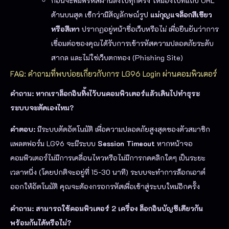
ก่อนจะพิมพ์รหัสผ่านลงไปทุกครั้ง ให้มองไปที่แถบ URL
ด้านบนสุด เช็กว่ามีสัญลักษณ์รูป
แม่กุญแจล็อกสีเขียว
หรือสีเทา
ปรากฏอยู่หน้าชื่อเว็บหรือไม่ เพื่อยืนยันว่าการ
เชื่อมต่อของคุณได้รับการเข้ารหัสความปลอดภัยระดับ
สากล และไม่ใช่เว็บตกทอง (Phishing Site)
FAQ: คำถามที่พบบ่อยเกี่ยวกับการ LG96 Login ผ่านคอมพิวเตอร์
คำถาม: หากเราล็อกอินทิ้งไว้บนคอมพิวเตอร์แล้วเดินไปทำธุระ
ระบบจะตัดเองไหม?
คำตอบ:
มีระบบตัดอัตโนมัติ เพื่อความปลอดภัยสูงสุดของตัวสมาชิก
แพลตฟอร์ม LG96 จะมีระบบ
Session Timeout
หากหน้าจอ
คอมพิวเตอร์ไม่มีการเคลื่อนไหวหรือไม่มีการกดคลิกใดๆ เป็นระยะ
เวลาหนึ่ง (โดยปกติจะอยู่ที่ 15-30 นาที) ระบบจะทำการล็อกเอาต์
ออกให้อัตโนมัติ คุณจะต้องกรอกรหัสเพื่อเข้าสู่ระบบใหม่อีกครั้ง
คำถาม: สามารถใช้คอมพิวเตอร์ 2 เครื่อง ล็อกอินบัญชีเดียวกัน
พร้อมกันได้หรือไม่?