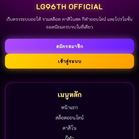
LG96TH OFFICIAL
เว็บตรงระบบออโต้ รวมสล็อต คาสิโนสด กีฬาออนไลน์ และโปรโมชั่น
ยอดนิยมครบจบในที่เดียว
สมัครสมาชิก
เข้าสู่ระบบ
เมนูหลัก
หน้าแรก
สล็อตออนไลน์
คาสิโน
กีฬา