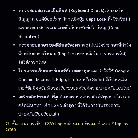
ตรวจสอบสถานะแป้นพิมพ์ (Keyboard Check):
สังเกตไฟ
สัญญาณบนคีย์บอร์ดว่ามีการเปิดปุ่ม
Caps Lock
ทิ้งไว้หรือไม่
เพราะระบบมีการแยกแยะตัวอักษรพิมพ์เล็ก-ใหญ่ (Case-
Sensitive)
ตรวจสอบภาษาของคีย์บอร์ด:
ตรวจดูให้แน่ใจว่าภาษาที่กำลัง
พิมพ์เป็นภาษาอังกฤษ (English ภาษาหลักในการกรอกรหัส)
ไม่ใช่ภาษาไทย
โปรแกรมเว็บเบราว์เซอร์อัปเดตล่าสุด:
แนะนำให้ใช้ Google
Chrome, Microsoft Edge, Firefox หรือ Safari ที่อัปเดตเป็น
เวอร์ชันปัจจุบันเพื่อรองรับระบบสคริปต์ความปลอดภัยแบบใหม่
เตรียมลิงก์ทางเข้าที่ถูกต้อง:
ตรวจสอบว่าลิงก์ที่คุณกำลังจะกด
คลิกเป็น “ทางเข้า LG96 ล่าสุด” ที่ได้รับการรับรองความ
ปลอดภัยเรียบร้อยแล้ว
3. ขั้นตอนการเข้า LG96 Login ผ่านคอมพิวเตอร์ แบบ Step-by-
Step