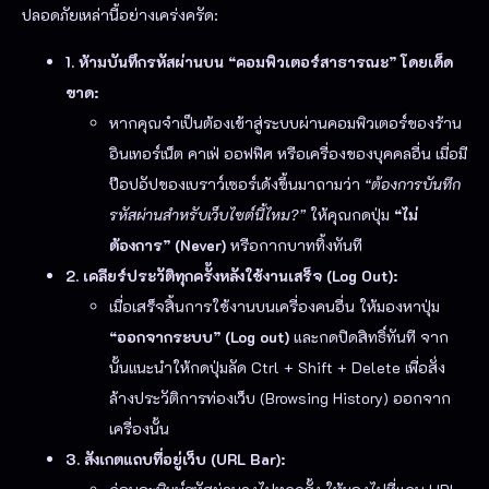
ปลอดภัยเหล่านี้อย่างเคร่งครัด:
1. ห้ามบันทึกรหัสผ่านบน “คอมพิวเตอร์สาธารณะ” โดยเด็ด
ขาด:
หากคุณจำเป็นต้องเข้าสู่ระบบผ่านคอมพิวเตอร์ของร้าน
อินเทอร์เน็ต คาเฟ่ ออฟฟิศ หรือเครื่องของบุคคลอื่น เมื่อมี
ป๊อปอัปของเบราว์เซอร์เด้งขึ้นมาถามว่า
“ต้องการบันทึก
รหัสผ่านสำหรับเว็บไซต์นี้ไหม?”
ให้คุณกดปุ่ม
“ไม่
ต้องการ” (Never)
หรือกากบาททิ้งทันที
2. เคลียร์ประวัติทุกครั้งหลังใช้งานเสร็จ (Log Out):
เมื่อเสร็จสิ้นการใช้งานบนเครื่องคนอื่น ให้มองหาปุ่ม
“ออกจากระบบ” (Log out)
และกดปิดสิทธิ์ทันที จาก
นั้นแนะนำให้กดปุ่มลัด
Ctrl + Shift + Delete
เพื่อสั่ง
ล้างประวัติการท่องเว็บ (Browsing History) ออกจาก
เครื่องนั้น
3. สังเกตแถบที่อยู่เว็บ (URL Bar):