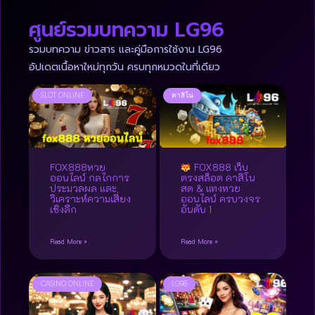
ศูนย์รวมบทความ LG96
รวมบทความ ข่าวสาร และคู่มือการใช้งาน LG96
อัปเดตเนื้อหาใหม่ทุกวัน ครบทุกหมวดในที่เดียว
SLOT ONLINE
คาสิโน
FOX888หวย
FOX888 เว็บ
ออนไลน์ กลไกการ
ตรงสล็อต คาสิโน
ประมวลผล และ
สด & แทงหวย
วิเคราะห์ความเสี่ยง
ออนไลน์ ครบวงจร
เชิงลึก
อันดับ 1
Read More »
Read More »
CASINO ONLINE
LG96