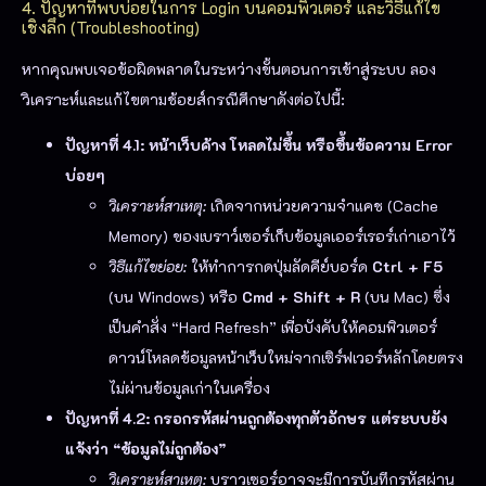
4. ปัญหาที่พบบ่อยในการ Login บนคอมพิวเตอร์ และวิธีแก้ไข
เชิงลึก (Troubleshooting)
หากคุณพบเจอข้อผิดพลาดในระหว่างขั้นตอนการเข้าสู่ระบบ ลอง
วิเคราะห์และแก้ไขตามช้อยส์กรณีศึกษาดังต่อไปนี้:
ปัญหาที่ 4.1: หน้าเว็บค้าง โหลดไม่ขึ้น หรือขึ้นข้อความ Error
บ่อยๆ
วิเคราะห์สาเหตุ:
เกิดจากหน่วยความจำแคช (Cache
Memory) ของเบราว์เซอร์เก็บข้อมูลเออร์เรอร์เก่าเอาไว้
วิธีแก้ไขย่อย:
ให้ทำการกดปุ่มลัดคีย์บอร์ด
Ctrl + F5
(บน Windows) หรือ
Cmd + Shift + R
(บน Mac) ซึ่ง
เป็นคำสั่ง “Hard Refresh” เพื่อบังคับให้คอมพิวเตอร์
ดาวน์โหลดข้อมูลหน้าเว็บใหม่จากเซิร์ฟเวอร์หลักโดยตรง
ไม่ผ่านข้อมูลเก่าในเครื่อง
ปัญหาที่ 4.2: กรอกรหัสผ่านถูกต้องทุกตัวอักษร แต่ระบบยัง
แจ้งว่า “ข้อมูลไม่ถูกต้อง”
วิเคราะห์สาเหตุ:
บราวเซอร์อาจจะมีการบันทึกรหัสผ่าน