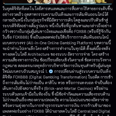
ในยุคดิจิทัลที่เทคโนโลยีสารสนเทศและการสื่อสารไร้สายยกระดับขึ้น
อย่างรวดเร็ว อุตสาหกรรมความบันเทิงและการเดิมพันออนไลน์ได้
กลายเป็นหนึ่งในกลุ่มธุรกิจที่มีอัตราการเติบโตสูงและปรับตัวเข้าสู่
ระบบดิจิทัลอย่างเต็มรูปแบบ หนึ่งในชื่อที่ถูกค้นหาและกล่าวถึงอย่าง
กว้างขวางในกลุ่มผู้เล่นชาวไทยและเอเชียคือ FOX88 (หรือที่รู้จักกัน
ในชื่อ FOX888) ซึ่งเป็นแพลตฟอร์มให้บริการการเดิมพันออนไลน์
แบบครบวงจร (All-in-One Online Gambling Platform) บทความนี้
จะนำท่านไปเจาะลึกโครงสร้างการทำงานในทุกมิติ ตั้งแต่เบื้องหลัง
ทางเทคโนโลยี Architecture ของระบบ อัตราการจ่าย โครงสร้าง
ความเสี่ยงทางการเงิน ข้อเปรียบเทียบเชิงวิเคราะห์ ข้อควรระวังทาง
กฎหมาย ตลอดจนกลยุทธ์การบริหารจัดการเงินทุนสำหรับผู้เล่นยุค
ใหม่แบบครบถ้วนสมบูรณ์ 1.
การเปลี่ยนผ่านสู่ระบบความบันเทิง
ดิจิทัล FOX888 (Digital Gambling Transformation) ในอดีต การเข้า
ถึงการเดิมพันไม่ว่าจะเป็น คาสิโน หวย หรือการแทงบอล จำเป็นต้อง
เดินทางไปยังสถานที่จริง (Brick-and-Mortar Casinos) หรือผ่าน
ระบบตัวแทนเจ้ามือในท้องถิ่น ซึ่งมีข้อจำกัดและความเสี่ยงรอบด้าน
ไม่ว่าจะเป็นเรื่องของความปลอดภัย ความไม่แน่นอนของอัตราจ่าย
หรือความยุ่งยากในการทำธุรกรรมทางการเงิน การก้าวเข้ามาของ
แพลตฟอร์มอย่าง FOX88 ได้นำเอาเทคโนโลยี Centralized Digital