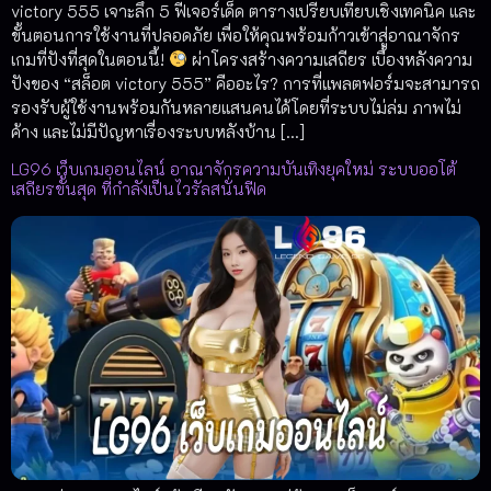
victory 555 เจาะลึก 5 ฟีเจอร์เด็ด ตารางเปรียบเทียบเชิงเทคนิค และ
ขั้นตอนการใช้งานที่ปลอดภัย เพื่อให้คุณพร้อมก้าวเข้าสู่อาณาจักร
เกมที่ปังที่สุดในตอนนี้!
ผ่าโครงสร้างความเสถียร เบื้องหลังความ
ปังของ “สล็อต victory 555” คืออะไร? การที่แพลตฟอร์มจะสามารถ
รองรับผู้ใช้งานพร้อมกันหลายแสนคนได้โดยที่ระบบไม่ล่ม ภาพไม่
ค้าง และไม่มีปัญหาเรื่องระบบหลังบ้าน […]
LG96 เว็บเกมออนไลน์ อาณาจักรความบันเทิงยุคใหม่ ระบบออโต้
เสถียรขั้นสุด ที่กำลังเป็นไวรัลสนั่นฟีด