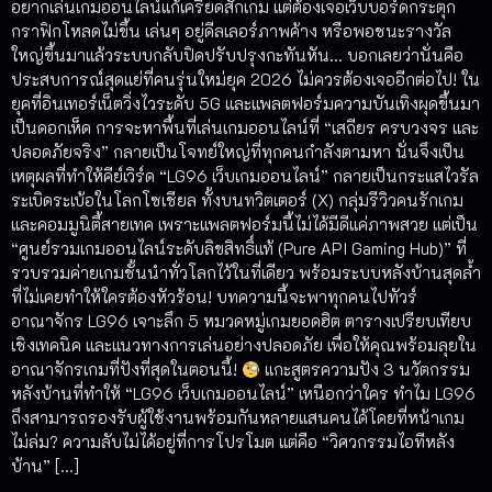
อยากเล่นเกมออนไลน์แก้เครียดสักเกม แต่ต้องเจอเว็บบอร์ดกระตุก
กราฟิกโหลดไม่ขึ้น เล่นๆ อยู่ดีลเลอร์ภาพค้าง หรือพอชนะรางวัล
ใหญ่ขึ้นมาแล้วระบบกลับปิดปรับปรุงกะทันหัน… บอกเลยว่านั่นคือ
ประสบการณ์สุดแย่ที่คนรุ่นใหม่ยุค 2026 ไม่ควรต้องเจออีกต่อไป! ใน
ยุคที่อินเทอร์เน็ตวิ่งไวระดับ 5G และแพลตฟอร์มความบันเทิงผุดขึ้นมา
เป็นดอกเห็ด การจะหาพื้นที่เล่นเกมออนไลน์ที่ “เสถียร ครบวงจร และ
ปลอดภัยจริง” กลายเป็นโจทย์ใหญ่ที่ทุกคนกำลังตามหา นั่นจึงเป็น
เหตุผลที่ทำให้คีย์เวิร์ด “LG96 เว็บเกมออนไลน์” กลายเป็นกระแสไวรัล
ระเบิดระเบ้อในโลกโซเชียล ทั้งบนทวิตเตอร์ (X) กลุ่มรีวิวคนรักเกม
และคอมมูนิตี้สายเทค เพราะแพลตฟอร์มนี้ไม่ได้มีดีแค่ภาพสวย แต่เป็น
“ศูนย์รวมเกมออนไลน์ระดับลิขสิทธิ์แท้ (Pure API Gaming Hub)” ที่
รวบรวมค่ายเกมชั้นนำทั่วโลกไว้ในที่เดียว พร้อมระบบหลังบ้านสุดล้ำ
ที่ไม่เคยทำให้ใครต้องหัวร้อน! บทความนี้จะพาทุกคนไปทัวร์
อาณาจักร LG96 เจาะลึก 5 หมวดหมู่เกมยอดฮิต ตารางเปรียบเทียบ
เชิงเทคนิค และแนวทางการเล่นอย่างปลอดภัย เพื่อให้คุณพร้อมลุยใน
อาณาจักรเกมที่ปังที่สุดในตอนนี้!
แกะสูตรความปัง 3 นวัตกรรม
หลังบ้านที่ทำให้ “LG96 เว็บเกมออนไลน์” เหนือกว่าใคร ทำไม LG96
ถึงสามารถรองรับผู้ใช้งานพร้อมกันหลายแสนคนได้โดยที่หน้าเกม
ไม่ล่ม? ความลับไม่ได้อยู่ที่การโปรโมต แต่คือ “วิศวกรรมไอทีหลัง
บ้าน” […]