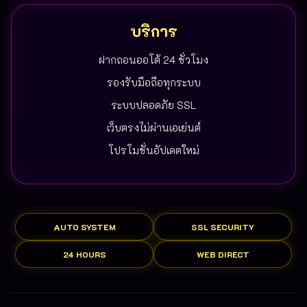
บริการ
ฝากถอนออโต้ 24 ชั่วโมง
รองรับมือถือทุกระบบ
ระบบปลอดภัย SSL
เว็บตรงไม่ผ่านเอเย่นต์
โปรโมชั่นอัปเดตใหม่
AUTO SYSTEM
SSL SECURITY
24 HOURS
WEB DIRECT