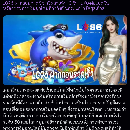
LG96 ฝากถอนรวดเร็ว สปีดสายฟ้า 10 วิฯ ไม่ต้องง้อแอดมิน
นวัตกรรมการเงินยุคใหม่ที่กำลังเป็นกระแสไวรัลสุดเดือด!
เคยกไหม? เจอแพลตฟอร์มออนไลน์ที่หน้าเว็บโคตรสวย เกมโคตรดี
แต่พอถึงเวลาจะฝากเงินหรือถอนเงินกลับต้องมานั่งรอจนหัวร้อน!
ฝากเงินทีต้องแคปสลิป ส่งเข้าไลน์ รอแอดมินอ่าน รอฝ่ายบัญชีตรวจ
สอบ ยิ่งตอนอยากถอนเงินยอดปังๆ ยิ่งรอนานจนจิตตก… บอกเลยว่า
นั่นมันพฤติกรรมการเงินยุคโบราณชัดๆ! ในยุคที่อินเทอร์เน็ตวิ่งไว
ระดับ 5G และโลกหมุนไปข้างหน้าด้วยระบบ AI การทำธุรกรรม
ทางการเงินออนไลน์มันต้องจบในอึกทึกเดียว นั่นคือเหตุผลที่ทำให้