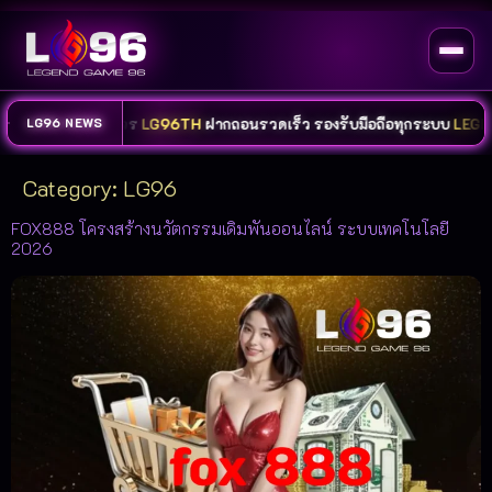
บวงจร
LG96TH
ฝากถอนรวดเร็ว รองรับมือถือทุกระบบ
LEGENDGAME96
พร้
LG96 NEWS
Category:
LG96
FOX888 โครงสร้างนวัตกรรมเดิมพันออนไลน์ ระบบเทคโนโลยี
2026