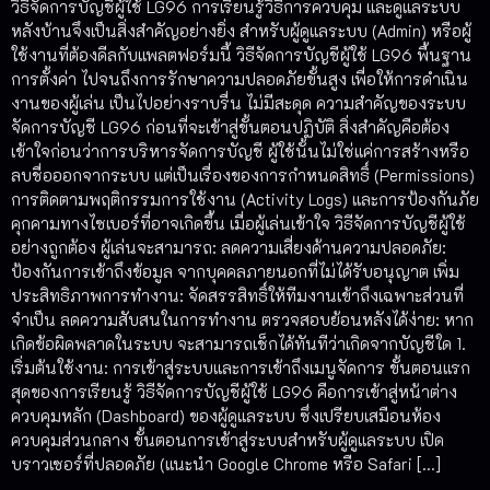
วิธีจัดการบัญชีผู้ใช้ LG96 การเรียนรู้วิธีการควบคุม และดูแลระบบ
หลังบ้านจึงเป็นสิ่งสำคัญอย่างยิ่ง สำหรับผู้ดูแลระบบ (Admin) หรือผู้
ใช้งานที่ต้องดีลกับแพลตฟอร์มนี้ วิธีจัดการบัญชีผู้ใช้ LG96 พื้นฐาน
การตั้งค่า ไปจนถึงการรักษาความปลอดภัยขั้นสูง เพื่อให้การดำเนิน
งานของผู้เล่น เป็นไปอย่างราบรื่น ไม่มีสะดุด ความสำคัญของระบบ
จัดการบัญชี LG96 ก่อนที่จะเข้าสู่ขั้นตอนปฏิบัติ สิ่งสำคัญคือต้อง
เข้าใจก่อนว่าการบริหารจัดการบัญชี ผู้ใช้นั้นไม่ใช่แค่การสร้างหรือ
ลบชื่อออกจากระบบ แต่เป็นเรื่องของการกำหนดสิทธิ์ (Permissions)
การติดตามพฤติกรรมการใช้งาน (Activity Logs) และการป้องกันภัย
คุกคามทางไซเบอร์ที่อาจเกิดขึ้น เมื่อผู้เล่นเข้าใจ วิธีจัดการบัญชีผู้ใช้
อย่างถูกต้อง ผู้เล่นจะสามารถ: ลดความเสี่ยงด้านความปลอดภัย:
ป้องกันการเข้าถึงข้อมูล จากบุคคลภายนอกที่ไม่ได้รับอนุญาต เพิ่ม
ประสิทธิภาพการทำงาน: จัดสรรสิทธิ์ให้ทีมงานเข้าถึงเฉพาะส่วนที่
จำเป็น ลดความสับสนในการทำงาน ตรวจสอบย้อนหลังได้ง่าย: หาก
เกิดข้อผิดพลาดในระบบ จะสามารถเช็กได้ทันทีว่าเกิดจากบัญชีใด 1.
เริ่มต้นใช้งาน: การเข้าสู่ระบบและการเข้าถึงเมนูจัดการ ขั้นตอนแรก
สุดของการเรียนรู้ วิธีจัดการบัญชีผู้ใช้ LG96 คือการเข้าสู่หน้าต่าง
ควบคุมหลัก (Dashboard) ของผู้ดูแลระบบ ซึ่งเปรียบเสมือนห้อง
ควบคุมส่วนกลาง ขั้นตอนการเข้าสู่ระบบสำหรับผู้ดูแลระบบ เปิด
บราวเซอร์ที่ปลอดภัย (แนะนำ Google Chrome หรือ Safari […]