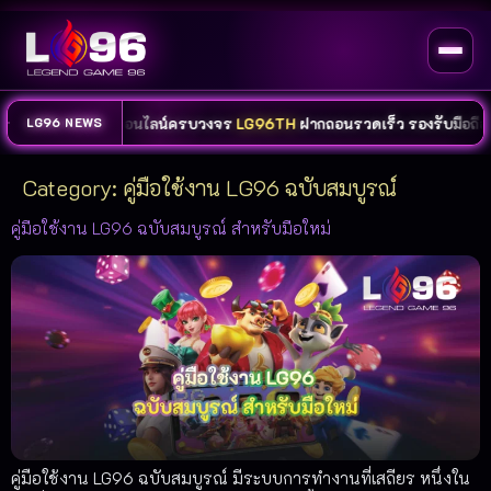
คาสิโน และกีฬาออนไลน์ครบวงจร
LG96TH
ฝากถอนรวดเร็ว รองรับมือถือทุก
LG96 NEWS
Category:
คู่มือใช้งาน LG96 ฉบับสมบูรณ์
คู่มือใช้งาน LG96 ฉบับสมบูรณ์ สำหรับมือใหม่
คู่มือใช้งาน LG96 ฉบับสมบูรณ์ มีระบบการทำงานที่เสถียร หนึ่งใน