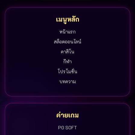
เมนูหลัก
หน้าแรก
สล็อตออนไลน์
คาสิโน
กีฬา
โปรโมชั่น
บทความ
ค่ายเกม
PG SOFT