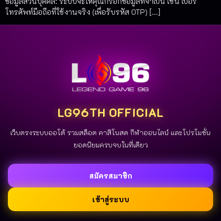
ข้อมูลส่วนบุคคล: ระบบจะให้คุณกรอกข้อมูลที่จำเป็น เช่น เบอร์
โทรศัพท์มือถือที่ใช้งานจริง (เพื่อรับรหัส OTP) […]
LG96TH OFFICIAL
เว็บตรงระบบออโต้ รวมสล็อต คาสิโนสด กีฬาออนไลน์ และโปรโมชั่น
ยอดนิยมครบจบในที่เดียว
สมัครสมาชิก
เข้าสู่ระบบ