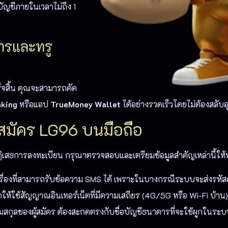
บัญชีภายในเวลาไม่ถึง 1
คารและทรู
ร็จสิ้น คุณจะสามารถคัด
nking
หรือแอป
TrueMoney Wallet
ได้อย่างรวดเร็วโดยไม่ต้องสลั
ด สมัคร LG96 บนมือถือ
ิเสธการลงทะเบียน กรุณาตรวจสอบและเตรียมข้อมูลสำคัญเหล่านี้ให้พร
ครื่องที่สามารถรับข้อความ SMS ได้ เพราะในบางกรณีระบบจะส่งรหั
ห้ใช้สัญญาณอินเทอร์เน็ตที่มีความเสถียร (4G/5G หรือ Wi-Fi บ้าน) เ
สกุลของผู้สมัคร ต้องสะกดตรงกับชื่อบัญชีธนาคารที่จะใช้ผูกในระบบเ