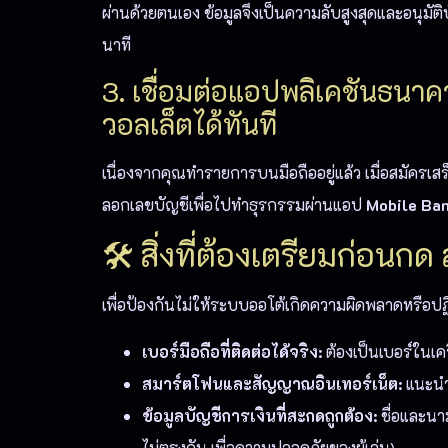
ผ่านด้วยตนเอง ข้อมูลจึงเป็นความลับสูงสุดและอนุมัติ
นาที
3. เชื่อมต่อแอปพลิเคชันธนา
วอลเล็ตได้ทันที
เนื่องจากคุณทำรายการบนมือถืออยู่แล้ว เมื่อสมัครเส
ลอกเลขบัญชีเพื่อไปทำธุรกรรมผ่านแอป
Mobile Ba
🛠 สิ่งที่ต้องเตรียมก่อนก
เพื่อป้องกันไม่ให้ระบบออโต้เกิดความผิดพลาดหรือปฏ
เบอร์มือถือที่ติดต่อได้จริง:
ต้องเป็นเบอร์ในเ
สมาร์ตโฟนและสัญญาณอินเทอร์เน็ต:
แนะนำใ
ข้อมูลบัญชีการเงินที่สะกดถูกต้อง:
ชื่อและนาม
ไม่ตรงกัน เพื่อความปลอดภัยของผู้เล่น)