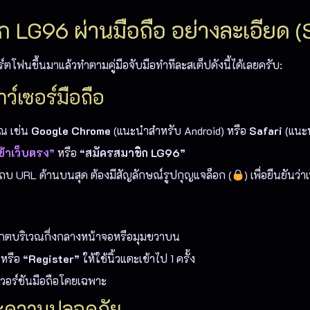
 LG96 ผ่านมือถือ อย่างละเอียด 
โฟนขึ้นมาแล้วทำตามคู่มือจับมือทำทีละสเต็ปดังนี้ได้เลยครับ:
ว์เซอร์มือถือ
ุณ เช่น
Google Chrome
(แนะนำสำหรับ Android) หรือ
Safari
(แนะน
้าเว็บตรง”
หรือ
“สมัครสมาชิก LG96”
ตที่แถบ URL ด้านบนสุด ต้องมีสัญลักษณ์รูปกุญแจล็อก (
) เพื่อยืนยันว
ังเกตบริเวณกึ่งกลางหน้าจอหรือมุมขวาบน
หรือ
“Register”
ให้ใช้นิ้วแตะเข้าไป 1 ครั้ง
วอร์ชันมือถือโดยเฉพาะ
ละความปลอดภัย