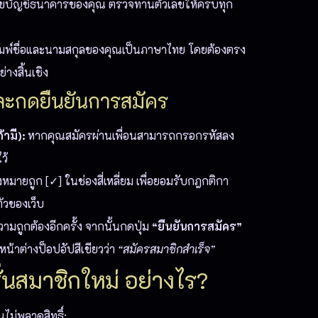
ลขบัญชีธนาคารของคุณ ตรวจทานตัวเลขให้ครบทุก
มพ์ชื่อและนามสกุลของคุณเป็นภาษาไทย โดยต้องตรง
างสิ้นเชิง
ะกดยืนยันการสมัคร
ามี):
หากคุณสมัครผ่านเพื่อนสามารถกรอกรหัสลง
ว้
องหมายถูก [✓] ในช่องสี่เหลี่ยม เพื่อยอมรับกฎกติกา
ัวของเว็บ
ถูกต้องอีกครั้ง จากนั้นกดปุ่ม
“ยืนยันการสมัคร”
น้าต่างป็อปอัปสีเขียวว่า
“สมัครสมาชิกสำเร็จ”
ั่นสมาชิกใหม่ อย่างไร?
ณไม่พลาดสิทธิ์: