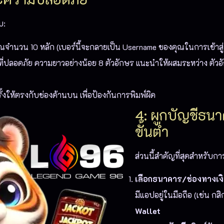
บ:
ณจำนวน 10 หลัก (เบอร์นี้จะกลายเป็น Username ของคุณในการเข้าสู่
นที่ปลอดภัย ความยาวอย่างน้อย 8 ตัวอักษร แนะนำให้ผสมระหว่าง ตัวอ
รั้งให้ตรงกับช่องด้านบน เพื่อป้องกันการพิมพ์ผิด
4: ผูกบัญชีธนา
ขั้นต่ำ
ส่วนนี้สำคัญที่สุดสำหรั
เลือกธนาคาร/ช่องทางเงิ
มีแอปอยู่ในมือถือ (เช่น ก
Wallet