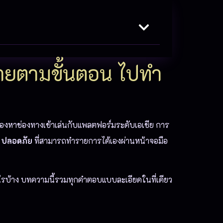
บายตามขั้นตอน ไปทำ
ังมองหาช่องทางเข้าเล่นกับแพลตฟอร์มระดับเอเชีย การ
ง ปลอดภัย
ที่สามารถทำรายการได้เองผ่านหน้าจอมือ
ะไรบ้าง บทความนี้รวมทุกคำตอบแบบละเอียดในที่เดียว