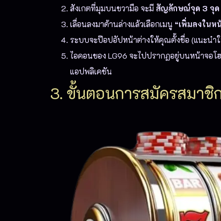
สังเกตที่มุมบนขวามือ จะมี
สัญลักษณ์จุด 3 จุด
เลื่อนลงมาด้านล่างแล้วเลือกเมนู
“เพิ่มลงในห
ระบบจะป๊อปอัปหน้าต่างให้คุณตั้งชื่อ (แนะนำใ
ไอคอนของ LG96 จะไปปรากฏอยู่บนหน้าจอโฮมสกรี
แอปพลิเคชัน
3. ขั้นตอนการสมัครสมาชิ