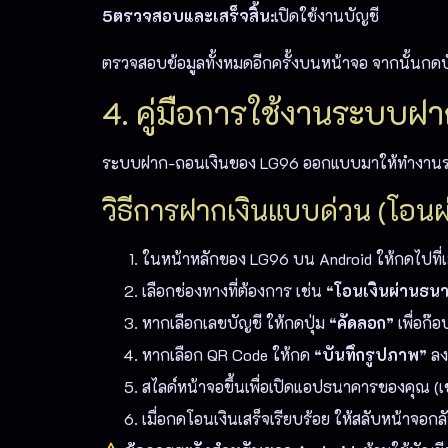
5ตรวจสอบและเสร็จสิ้น:
เปิดใช้งานบัญชี
ตรวจสอบข้อมูลทั้งหมดอีกครั้งบนหน้าจอ จากนั้นกดบ
4. คู่มือการใช้งานระบบฝ
ระบบฝาก-ถอนเงินของ LG96 ออกแบบมาให้ทำงานร่วมกั
วิธีการฝากเงินแบบด่วน (โอนผ
ในหน้าหลักของ LG96 บน Android ให้กดไปที่
เลือกช่องทางที่ต้องการ เช่น
“โอนเงินผ่านธน
หากเลือกเลขบัญชี ให้กดปุ่ม
“คัดลอก”
เพื่อก๊
หากเลือก QR Code ให้กด
“บันทึกรูปภาพ”
ลง
สไลด์หน้าจอขึ้นเพื่อเปิดแอปธนาคารของคุณ (
เมื่อกดโอนเงินเสร็จเรียบร้อย ให้สลับหน้าจอ