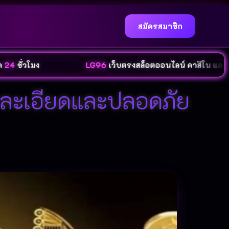
สมัครสมาชิก
ง
LG96
เว็บตรงสล็อตออนไลน์ คาสิโน และกีฬาออนไ
บบละเอียดและปลอดภัย