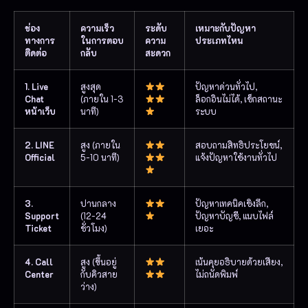
ช่อง
ความเร็ว
ระดับ
เหมาะกับปัญหา
ทางการ
ในการตอบ
ความ
ประเภทไหน
ติดต่อ
กลับ
สะดวก
1. Live
สูงสุด
ปัญหาด่วนทั่วไป,
Chat
(ภายใน 1-3
ล็อกอินไม่ได้, เช็กสถานะ
หน้าเว็บ
นาที)
ระบบ
2. LINE
สูง (ภายใน
สอบถามสิทธิประโยชน์,
Official
5-10 นาที)
แจ้งปัญหาใช้งานทั่วไป
3.
ปานกลาง
ปัญหาเทคนิคเชิงลึก,
Support
(12-24
ปัญหาบัญชี, แนบไฟล์
Ticket
ชั่วโมง)
เยอะ
4. Call
สูง (ขึ้นอยู่
เน้นคุยอธิบายด้วยเสียง,
Center
กับคิวสาย
ไม่ถนัดพิมพ์
ว่าง)