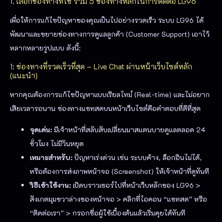
1. เลือกช่องทางที่ใช่ รวม 5 ช่องทางหลักในการติดต่อ LG96
เพื่อให้การแก้ไขปัญหาของคุณเป็นไปอย่างรวดเร็ว ระบบ LG96 ได้
พัฒนาและขยายช่องทางการดูแลลูกค้า (Customer Support) เอาไว้
หลากหลายรูปแบบ ดังนี้:
1: ช่องทางที่รวดเร็วที่สุด – Live Chat ผ่านหน้าเว็บไซต์หลัก
(แนะนำ)
หากคุณต้องการแก้ไขปัญหาแบบเรียลไทม์ (Real-time) และไม่อยาก
เสียเวลารอนาน ช่องทางแชทสดบนหน้าเว็บไซต์คือคำตอบที่ดีที่สุด
จุดเด่น:
มีเจ้าหน้าที่สลับสับเปลี่ยนมาสแตนบายดูแลตลอด 24
ชั่วโมง ไม่มีวันหยุด
เหมาะสำหรับ:
ปัญหาเร่งด่วน เช่น ระบบค้าง, ล็อกอินไม่ได้,
หรือต้องการส่งภาพหน้าจอ (Screenshot) ให้เจ้าหน้าที่ดูทันที
วิธีเข้าใช้งาน:
เปิดบราวเซอร์ไปที่หน้าเว็บหลักของ LG96 >
สังเกตมุมขวาล่างของหน้าจอ > คลิกที่ไอคอน “แชทสด” หรือ
“ติดต่อเรา” > กรอกชื่อผู้ใช้เบื้องต้นแล้วเริ่มคุยได้ทันที