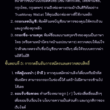
ธนาคารชั้นนำในประเทศไทย (เช่น กสิกรไทย, ไทยพาณิชย์,
กรุงไทย, กรุงเทพฯ) รวมถึงช่องทางกระเป๋าเงินดิจิทัลอย่าง
TrueMoney Wallet ให้คุณเลือกช่องทางที่ใช้งานหลัก
กรอกเลขบัญชี:
พิมพ์ตัวเลขบัญชีธนาคารของคุณให้ครบถ้วน
และถูกต้องทุกหลัก
กรอกชื่อ-นามสกุล:
พิมพ์ชื่อและนามสกุลจริงของคุณเป็นภาษา
ไทย (หรือตามหน้าบัตร/หน้าแอปธนาคาร) ตรวจสอบให้แน่ใจ
ว่าตัวสะกดตรงกับชื่อบัญชีธนาคารเป๊ะๆ เพื่อให้ระบบตรวจผ่า
นอัติโนมัติ
ขั้นตอนที่ 5: การกดยืนยันการสมัครและตรวจสอบสิทธิ์
รหัสผู้แนะนำ ( ถ้ามี ):
หากคุณสมัครผ่านลิงก์เพื่อนหรือมีรหัส
พันธมิตร สามารถกรอกในช่องนี้ได้ แต่ถ้าไม่มีสามารถข้ามไป
ได้เลย
ยอมรับข้อตกลง:
ทำเครื่องหมายถูก [✓] ในช่องสี่เหลี่ยมเล็กๆ
เพื่อยอมรับเงื่อนไข นโยบายความเป็นส่วนตัว และกฎกติกาของ
เว็บไซต์