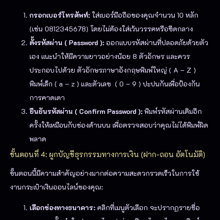
กรอกเบอร์โทรศัพท์:
ใส่เบอร์มือถือของคุณจำนวน 10 หลัก
(เช่น 0812345678) โดยไม่ต้องใส่เว้นวรรคหรือขีดกลาง
ตั้งรหัสผ่าน ( Password ):
ออกแบบรหัสผ่านที่ปลอดภัยด้วยตัว
เอง แนะนำให้มีความยาวอย่างน้อย 8 ตัวอักษร และควร
ประกอบไปด้วย ตัวอักษรภาษาอังกฤษพิมพ์ใหญ่ ( A – Z )
พิมพ์เล็ก ( a – z ) และตัวเลข ( 0 – 9 ) ปะปนกันเพื่อป้องกัน
การคาดเดา
ยืนยันรหัสผ่าน ( Confirm Password ):
พิมพ์รหัสผ่านเดิมอีก
ครั้งให้เหมือนกับช่องด้านบน เพื่อตรวจสอบว่าคุณไม่ได้พิมพ์ผิด
พลาด
ขั้นตอนที่ 4: ผูกบัญชีธุรกรรมทางการเงิน (ฝาก-ถอน อัตโนมัติ)
ขั้นตอนนี้มีความสำคัญอย่างมากต่อความสะดวกรวดเร็วในการใช้
งานกระเป๋าเงินออนไลน์ของคุณ:
เลือกช่องทางธนาคาร:
คลิกที่เมนูตัวเลือก จะปรากฏรายชื่อ