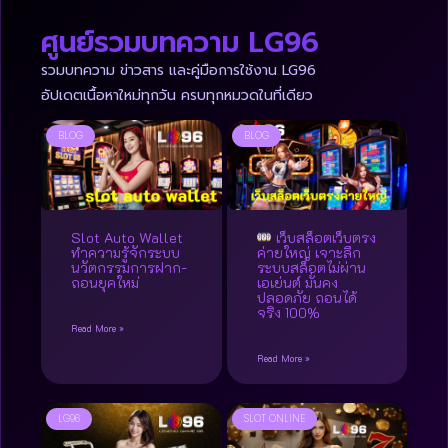
ศูนย์รวมบทความ LG96
รวมบทความ ข่าวสาร และคู่มือการใช้งาน LG96
อัปเดตเนื้อหาใหม่ทุกวัน ครบทุกหมวดในที่เดียว
BLOG
BLOG
Slot Auto Wallet
เว็บสล็อตเว็บตรง
ทำความรู้จักระบบ
ค่ายใหญ่ เจาะลึก
นวัตกรรมการฝาก-
ระบบสล็อตไม่ผ่าน
ถอนยุคใหม่
เอเย่นต์ มั่นคง
ปลอดภัย ถอนได้
จริง 100%
Read More »
Read More »
LG96
SLOT ONLINE